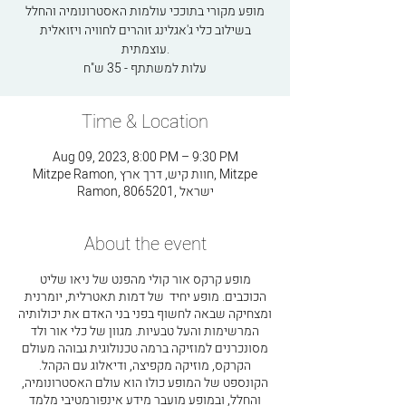
מופע מקורי בתוככי עולמות האסטרונומיה והחלל
בשילוב כלי ג'אגלינג זוהרים לחוויה ויזואלית
עוצמתית.
עלות למשתתף - 35 ש"ח
Time & Location
Aug 09, 2023, 8:00 PM – 9:30 PM
Mitzpe Ramon, חוות קיש, דרך ארץ, Mitzpe
Ramon, 8065201, ישראל
About the event
מופע קרקס אור קולי מהפנט של ניאו שליט
הכוכבים. מופע יחיד של דמות תאטרלית, יומרנית
ומצחיקה שבאה לחשוף בפני בני האדם את יכולותיה
המרשימות והעל טבעיות. מגוון של כלי אור ולד
מסונכרנים למוזיקה ברמה טכנולוגית גבוהה מעולם
הקרקס, מוזיקה מקפיצה, ודיאלוג עם הקהל.
הקונספט של המופע כולו הוא עולם האסטרונומיה,
והחלל, ובמופע מועבר מידע אינפורמטיבי מלמד