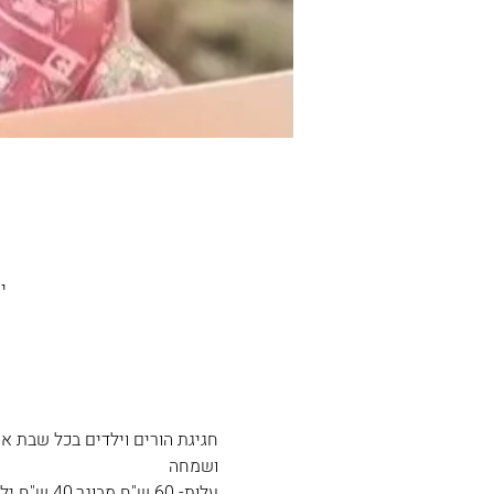
zpe Ramon
ושמחה
עלות- 60 ש"ח מבוגר,40 ש"ח ילד (מגיל מגיל שנתיים עד 12)