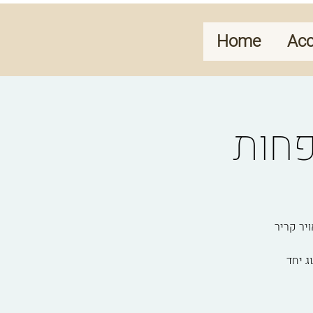
Home
Ac
טת, מזג אויר קריר
ג יחד