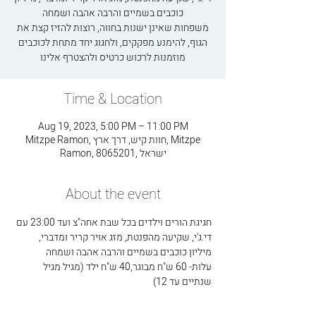
כוכבים בשמיים והרבה אהבה ושמחה
משפחות שאינן ישנות בחווה, רוצות להזיז קצת את
הגוף, להימנע מפקקים, ולחגוג יחד מתחת לכוכבים
מוזמנות לרכוש כרטיס ולהצטרף אלינו
Time & Location
Aug 19, 2023, 5:00 PM – 11:00 PM
Mitzpe Ramon, חוות קיש, דרך ארץ, Mitzpe
Ramon, 8065201, ישראל
About the event
חגיגת הורים וילדים בכל שבת אחה"צ ועד 23:00 עם 
די.ג'י, שקיעה מהפנטת, מזג אויר קריר ומדברי, 
מיליון כוכבים בשמיים והרבה אהבה ושמחה
עלות- 60 ש"ח מבוגר,40 ש"ח ילד (מגיל מגיל 
שנתיים עד 12)