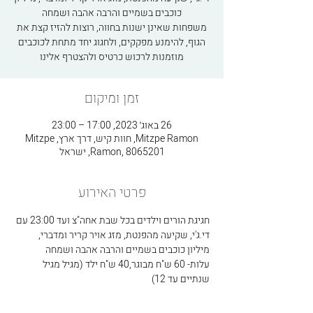
משפחות שאינן ישנות בחווה, רוצות להזיז קצת את
הגוף, להימנע מפקקים, ולחגוג יחד מתחת לכוכבים
מוזמנות לרכוש כרטיס ולהצטרף אלינו
זמן ומיקום
26 באוג׳ 2023, 17:00 – 23:00
Mitzpe Ramon, חוות קיש, דרך ארץ, Mitzpe
Ramon, 8065201, ישראל
פרטי האירוע
חגיגת הורים וילדים בכל שבת אחה"צ ועד 23:00 עם 
די.ג'י, שקיעה מהפנטת, מזג אויר קריר ומדברי, 
מיליון כוכבים בשמיים והרבה אהבה ושמחה
עלות- 60 ש"ח מבוגר,40 ש"ח ילד (מגיל מגיל 
שנתיים עד 12)