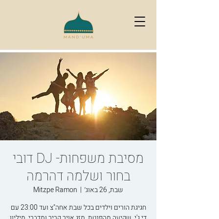
מסיבת משפחות- DJ דובי
בחור ושלמה דהרמה
שבת, 26 באוג׳
  |  
Mitzpe Ramon
חגיגת הורים וילדים בכל שבת אחה"צ ועד 23:00 עם
די.ג'י, שקיעה מהפנטת, מזג אויר קריר ומדברי, מיליון